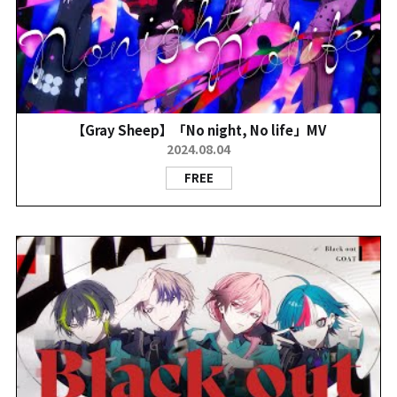
【Gray Sheep】「No night, No life」MV
2024.08.04
FREE