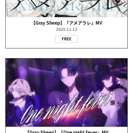
【Gray Sheep】「アメアラレ」MV
2025.11.12
FREE
【Gray Sheep】「One night fever」MV