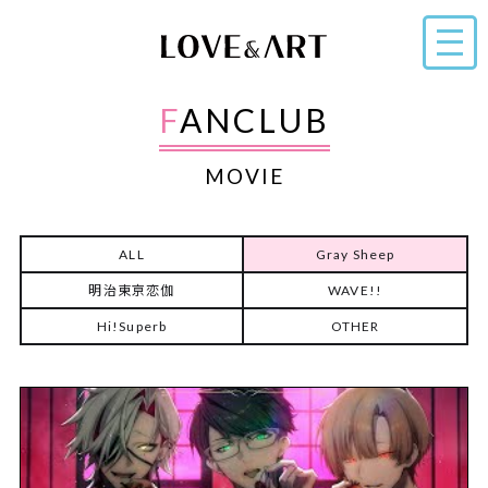
FANCLUB
MOVIE
ALL
Gray Sheep
明治東亰恋伽
WAVE!!
Hi!Superb
OTHER